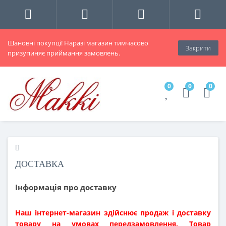
Шановні покупці! Наразі магазин тимчасово
Закрити
призупиняє приймання замовлень.
0
0
0
ДОСТАВКА
Інформація про доставку
Наш інтернет-магазин здійснює продаж і доставку
товару на умовах передзамовлення. Товар