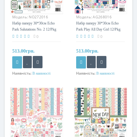
Модель:
NO272016
Модель:
AG268016
Набір паперу 30*30см Echo
Набір паперу 30*30см Echo
Park Salutations No. 2 12/Pkg
Park Play All Day Girl 12/Pkg
0
0
513.00грн.
513.00грн.
Наявність:
Наявність:
В наявності
В наявності
Розмір паперу
Розмір паперу
30*30см
30*30см
Тип друку
Тип друку
двостороння
двостороння
Щільність паперу
Щільність паперу
180 гр/м2
180 гр/м2