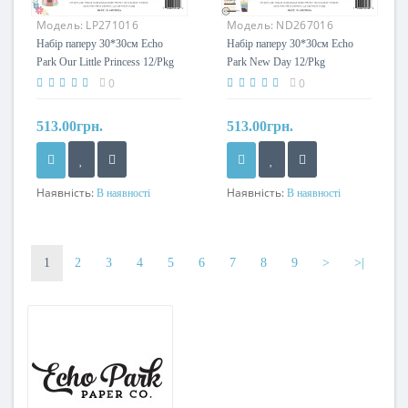
Модель:
LP271016
Модель:
ND267016
Набір паперу 30*30см Echo
Набір паперу 30*30см Echo
Park Our Little Princess 12/Pkg
Park New Day 12/Pkg
0
0
513.00грн.
513.00грн.
Наявність:
Наявність:
В наявності
В наявності
Розмір паперу
Розмір паперу
30*30см
30*30см
Тип друку
Тип друку
1
2
3
4
5
6
7
8
9
>
>|
двостороння
двостороння
Щільність паперу
Щільність паперу
180 гр/м2
180 гр/м2