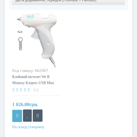
Код товару:
662067
Клейовий пістолет We R
Memory Keepers USB Mini
Glue Gun
0
1 026.00грн.
На складі (Америка)