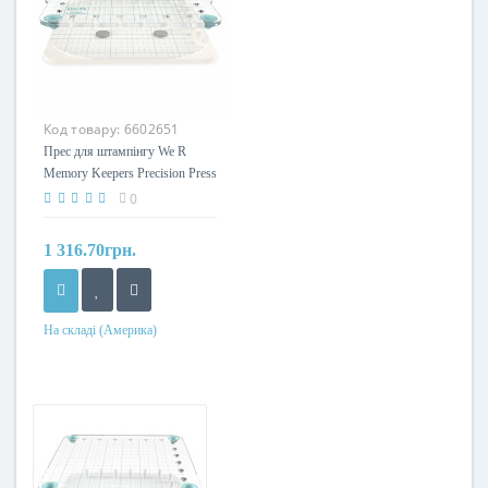
Код товару:
6602651
Прес для штампінгу We R
Memory Keepers Precision Press
Advanced
0
1 316.70грн.
На складі (Америка)