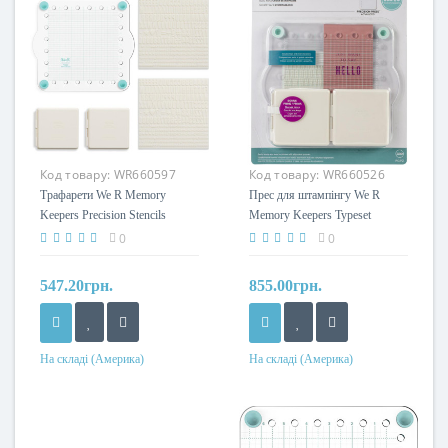
Код товару:
WR660597
Код товару:
WR660526
Трафарети We R Memory
Прес для штампінгу We R
Keepers Precision Stencils
Memory Keepers Typeset
12/Pkg
Stamping Block
0
0
547.20грн.
855.00грн.
На складі (Америка)
На складі (Америка)