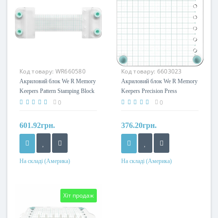
Код товару:
WR660580
Код товару:
6603023
Акриловий блок We R Memory
Акриловий блок We R Memory
Keepers Pattern Stamping Block
Keepers Precision Press
5pcs
Advanced Alignment Block
0
0
601.92грн.
376.20грн.
На складі (Америка)
На складі (Америка)
Хіт продаж