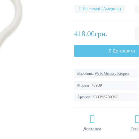
На складі (Америка)
418.00грн.
До кошика
Виробник:
We R Memory Keepers
70939
Модель:
633356709398
Артикул:
Доставка
Опл