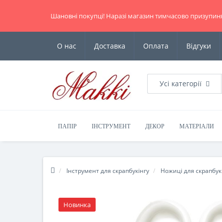
Шановні покупці! Наразі магазин тимчасово призупин
О нас
Доставка
Оплата
Відгуки
Усі категорії
ПАПІР
ІНСТРУМЕНТ
ДЕКОР
МАТЕРІАЛИ
Інструмент для скрапбукінгу
Ножиці для скрапбук
Новинка