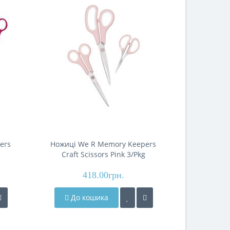
ers
Ножиці We R Memory Keepers
Ножиці W
Craft Scissors Pink 3/Pkg
S
418.00грн.
До кошика
До 