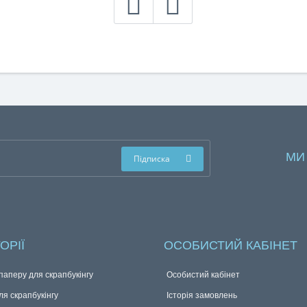
МИ
Підписка
ОРІЇ
ОСОБИСТИЙ КАБІНЕТ
аперу для скрапбукінгу
Особистий кабінет
я скрапбукінгу
Історія замовлень