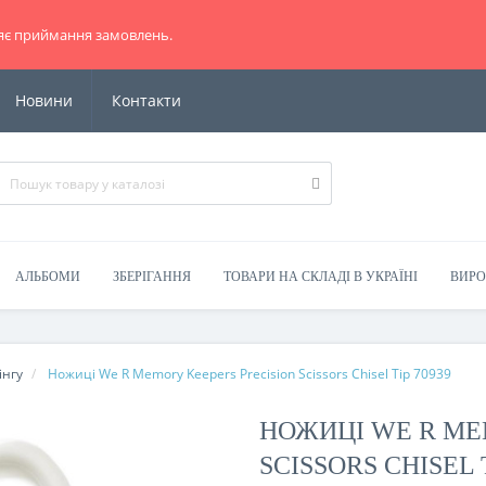
яє приймання замовлень.
Новини
Контакти
АЛЬБОМИ
ЗБЕРІГАННЯ
ТОВАРИ НА СКЛАДІ В УКРАЇНІ
ВИР
інгу
Ножиці We R Memory Keepers Precision Scissors Chisel Tip 70939
НОЖИЦІ WE R ME
SCISSORS CHISEL T