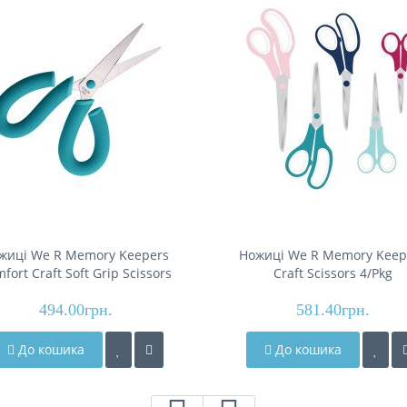
жиці We R Memory Keepers
Ножиці We R Memory Keep
fort Craft Soft Grip Scissors
Craft Scissors 4/Pkg
60000565
494.00грн.
581.40грн.
До кошика
До кошика