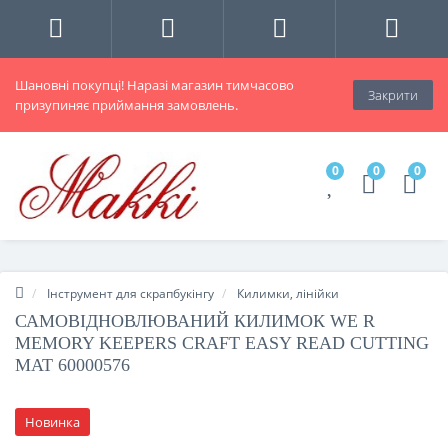
Шановні покупці! Наразі магазин тимчасово
Закрити
призупиняє приймання замовлень.
0
0
0
Інструмент для скрапбукінгу
Килимки, лінійки
САМОВІДНОВЛЮВАНИЙ КИЛИМОК WE R
MEMORY KEEPERS CRAFT EASY READ CUTTING
MAT 60000576
Новинка